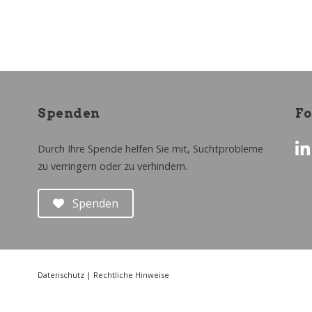
Spenden
Fo
Durch Ihre Spende helfen Sie mit, Suchtprobleme
zu verringern oder zu verhindern.
Spenden
Datenschutz
|
Rechtliche Hinweise